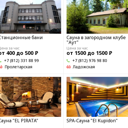
Станционные бани
Сауна в загородном клубе
"Аут"
Цена за час
Цена за час
от 400 до 500
Р
от 1500 до 1500
Р
+7 (812) 331 88 99
+7 (812) 976 98 80
Пролетарская
Ладожская
Сауна "EL PIRATA"
SPA-Сауна "El Kupidon"