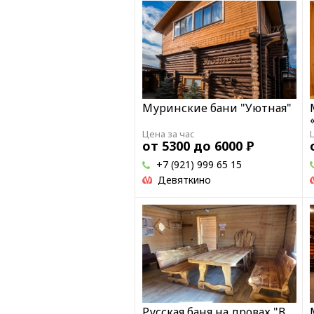
Муринские бани "Уютная"
Цена за час
от 5300 до 6000
Р
+7 (921) 999 65 15
Девяткино
Русская баня на дровах "В