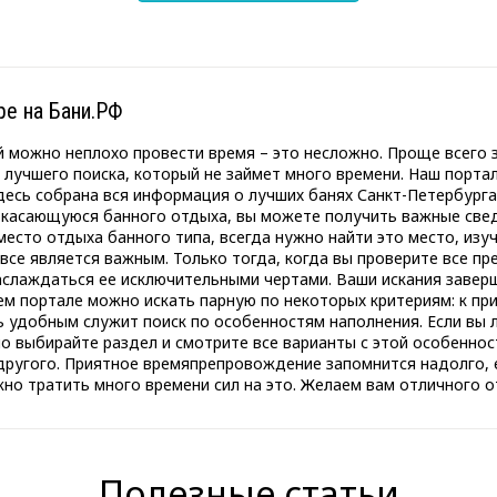
ре на Бани.РФ
 можно неплохо провести время – это несложно. Проще всего з
 лучшего поиска, который не займет много времени. Наш порта
десь собрана вся информация о лучших банях Санкт-Петербурга
касающуюся банного отдыха, вы можете получить важные сведе
место отдыха банного типа, всегда нужно найти это место, изу
все является важным. Только тогда, когда вы проверите все пр
наслаждаться ее исключительными чертами. Ваши искания завер
м портале можно искать парную по некоторых критериям: к прим
нь удобным служит поиск по особенностям наполнения. Если вы 
о выбирайте раздел и смотрите все варианты с этой особенност
 другого. Приятное времяпрепровождение запомнится надолго,
жно тратить много времени сил на это. Желаем вам отличного о
Полезные статьи