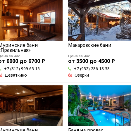
Муринские бани
Макаровские бани
«Правильная»
Цена за час
Цена за час
от 6000 до 6700
Р
от 3500 до 4500
Р
+7 (812) 999 65 15
+7 (952) 286 18 38
Девяткино
Озерки
Муринские бани
Баня на дровах