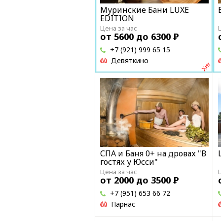
Муринские Бани LUXE
EDITION
Цена за час
от 5600 до 6300
Р
+7 (921) 999 65 15
Девяткино
СПА и Баня 0+ на дровах "В
гостях у Юсси"
Цена за час
от 2000 до 3500
Р
+7 (951) 653 66 72
Парнас