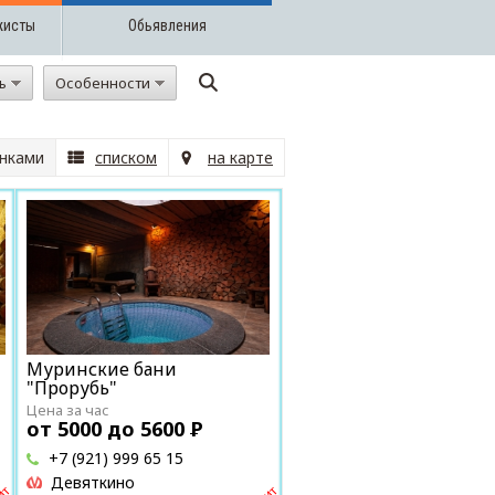
жисты
Обьявления
ть
Особенности
нками
списком
на карте
Муринские бани
"Прорубь"
Цена за час
от 5000 до 5600
Р
+7 (921) 999 65 15
Девяткино