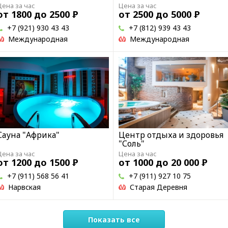
Цена за час
Цена за час
от 1800 до 2500
Р
от 2500 до 5000
Р
+7 (921) 930 43 43
+7 (812) 939 43 43
Международная
Международная
Сауна "Африка"
Центр отдыха и здоровья
"Соль"
Цена за час
Цена за час
от 1200 до 1500
Р
от 1000 до 20 000
Р
+7 (911) 568 56 41
+7 (911) 927 10 75
Нарвская
Старая Деревня
Показать все