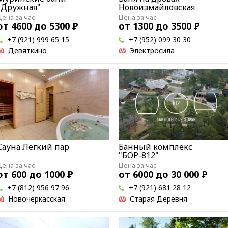
"Дружная"
Новоизмайловская
Цена за час
Цена за час
от 4600 до 5300
Р
от 1300 до 3500
Р
+7 (921) 999 65 15
+7 (952) 099 30 30
Девяткино
Электросила
Сауна Легкий пар
Банный комплекс
"БОР-812"
Цена за час
Цена за час
от 600 до 1000
Р
от 6000 до 30 000
Р
+7 (812) 956 97 96
+7 (921) 681 28 12
Новочеркасская
Старая Деревня