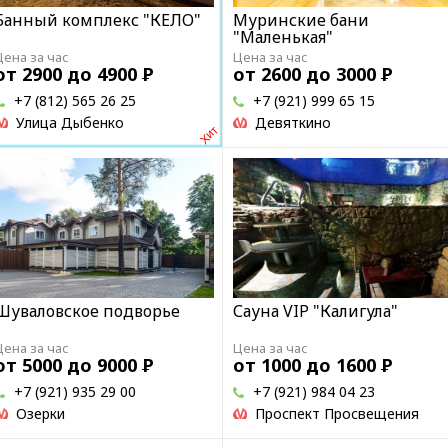
Банный комплекс "КЕЛО"
Муринские бани
"Маленькая"
Цена за час
Цена за час
от 2900 до 4900
Р
от 2600 до 3000
Р
+7 (812) 565 26 25
+7 (921) 999 65 15
Улица Дыбенко
Девяткино
Шуваловское подворье
Сауна VIP "Калигула"
Цена за час
Цена за час
от 5000 до 9000
Р
от 1000 до 1600
Р
+7 (921) 935 29 00
+7 (921) 984 04 23
Озерки
Проспект Просвещения