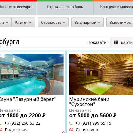
банных аксесуаров
Строительство бань
Банщики и масса
ро
Район
Стоимость
Вид парной
Вместимос
рбурга
Показать:
карти
Сауна "Лазурный берег"
Муринские бани
"Сухостой"
Цена за час
Цена за час
от 1800 до 2200
Р
от 5000 до 5600
Р
+7 (932) 266 63 22
+7 (921) 999 65 15
Ладожская
Девяткино